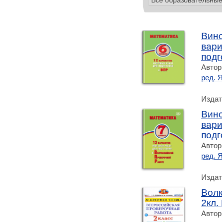
Вино
вари
подг
Автор
ред. 
Издат
Вино
вари
подг
Автор
ред. 
Издат
Волк
2кл.
Автор