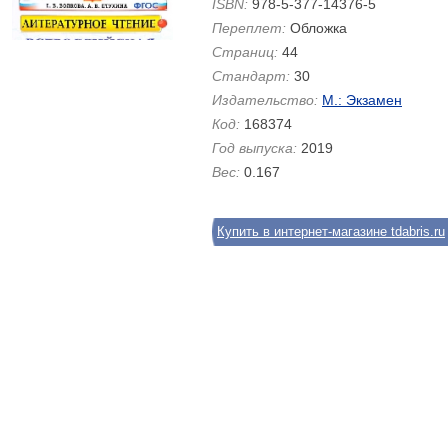
ISBN:
978-5-377-14376-5
Переплет:
Обложка
Страниц:
44
Стандарт:
30
Издательство:
М.: Экзамен
Код:
168374
Год выпуска:
2019
Вес:
0.167
Купить в интернет-магазине tdabris.ru