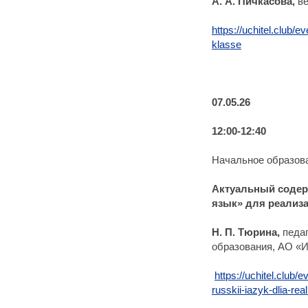
А. А. Пичкасова,
в
https://uchitel.club/e
klasse
07.05.26
12:00-12:40
Начальное образов
Актуальный содер
язык» для реализ
Н. П. Тюрина,
педа
образования, АО «
https://uchitel.club/
russkii-iazyk-dlia-rea