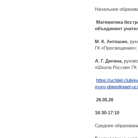
Начальное образов
Математика без гр
объединяет учите
М. К. Антошин
, ру
ГК «Просвещение»;
А. Г. Дигина,
руков
«Школа России» ГК
https://uchitel.club
moro-obieediniaet-uci
26.05.26
16:30-17:10
Среднее образовани