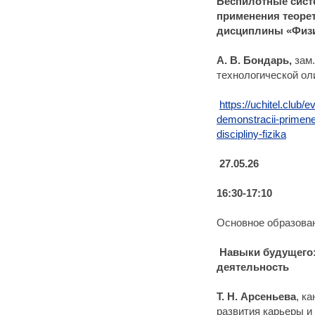
Беспилотные сист
применения теорет
дисциплины «Физ
А. В. Бондарь,
зам
технологической о
https://uchitel.club
demonstracii-primenen
discipliny-fizika
27.05.26
16:30-17:10
Основное образова
Навыки будущего:
деятельность
Т. Н. Арсеньева
, к
развития карьеры и