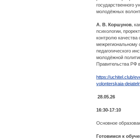
государственного у
молодёжных волонт
А. В. Коршунов
, к
психологии, прорект
контролю качества 
межрегиональному 
педагогического ин
молодёжной полити
Правительства РФ в
https://uchitel.club/
volonterskaia-deiatel
28.05.26
16:30-17:10
Основное образован
Готовимся к обуче