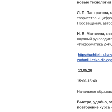
новые технологии
Л. П. Панкратова,
м
творчества и цифро
Просвещения, авто
Н. В. Матвеева,
кан
научный руководите
«Информатика 2-4»,
https://uchitel.club/
zadanii-i-etika-dialog
13.05.26
15:00-15:40
Начальное образов
Быстро, удобно, э
повторение курса