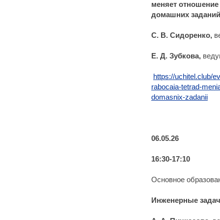
меняет отношение
домашних задани
С. В. Сидоренко,
в
Е. Д. Зубкова,
веду
https://uchitel.club
rabocaia-tetrad-menia
domasnix-zadanii
06.05.26
16:30-17:10
Основное образован
Инженерные задачи