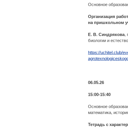
Основное образова
Организация работ
на пришкольном у
Е. В. Синдрякова
,
биологии и естеств
https://uchitel.club/e
agrotexnologiceskogo
06.05.26
15:00-15:40
Основное образован
математика, история
Тетрадь с характе