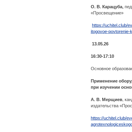
О. В. Карацуба,
пед
«Просвещение»
https://uchitel.club
itogovoe-povtorenie-
13.05.26
16:30-17:10
Основное образован
Применение обору
при изучении осно
А. В. Мерщиев
, ка
издательства «Про
https://uchitel.club/
agrotexnologiceskogo