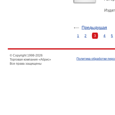
Издат
Предыдущая
1
2
3
4
5
© Copyright 1998-
2026
Политика обработки пер
Торговая компания «Абрис»
Все права защищены