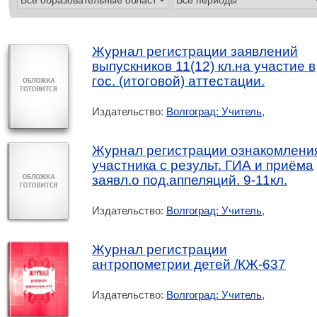
Журнал регистрации заявлений
выпускников 11(12) кл.на участие в
гос. (итоговой) аттестации.
Издательство:
Волгоград: Учитель
,
Журнал регистрации ознакомлени
участника с результ. ГИА и приёма
заявл.о под.аппеляций. 9-11кл.
Издательство:
Волгоград: Учитель
,
Журнал регистрации
антропометрии детей /КЖ-637
Издательство:
Волгоград: Учитель
,