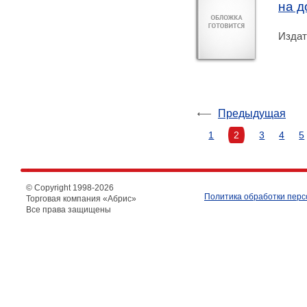
на д
Издат
Предыдущая
1
2
3
4
5
© Copyright 1998-
2026
Политика обработки пер
Торговая компания «Абрис»
Все права защищены