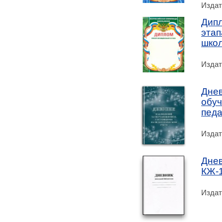
Издат
Дипл
этап
школ
Издат
Днев
обу
педа
Издат
Днев
КЖ-
Издат