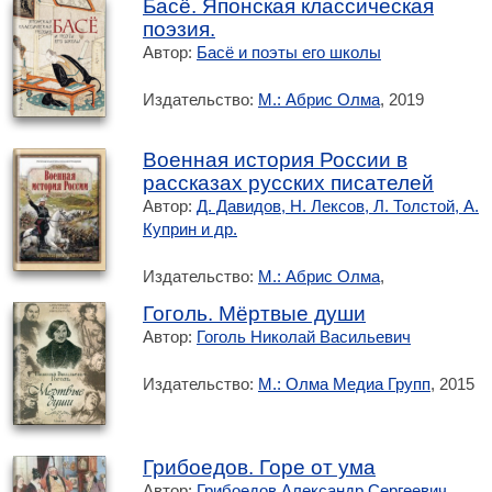
Басё. Японская классическая
поэзия.
Автор:
Басё и поэты его школы
Издательство:
М.: Абрис Олма
, 2019
Военная история России в
рассказах русских писателей
Автор:
Д. Давидов, Н. Лексов, Л. Толстой, А.
Куприн и др.
Издательство:
М.: Абрис Олма
,
Гоголь. Мёртвые души
Автор:
Гоголь Николай Васильевич
Издательство:
М.: Олма Медиа Групп
, 2015
Грибоедов. Горе от ума
Автор:
Грибоедов Александр Сергеевич