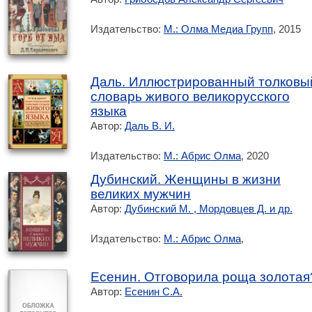
Издательство:
М.: Олма Медиа Групп
, 2015
Даль. Иллюстрированный толковы
словарь живого великорусского
языка
Автор:
Даль В. И.
Издательство:
М.: Абрис Олма
, 2020
Дубинский. Женщины в жизни
великих мужчин
Автор:
Дубинский М. , Мордовцев Д. и др.
Издательство:
М.: Абрис Олма
,
Есенин. Отговорила роща золотая
Автор:
Есенин С.А.