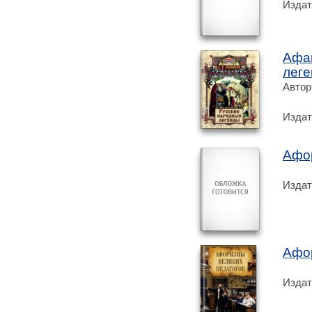
Издат
Афан
лег
Автор
Издат
Афор
Издат
Афор
Издат