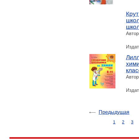
Крут
школ
школ
Автор
Издат
Лилл
хими
клас
Автор
Издат
Предыдущая
1
2
3