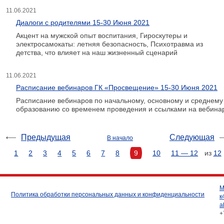
11.06.2021
Диалоги с родителями 15-30 Июня 2021
Акцент на мужской опыт воспитания, Гироскутеры и
электросамокаты: летняя безопасность, Психотравма из
детства, что влияет на наш жизненный сценарий
11.06.2021
Расписание вебинаров ГК «Просвещение» 15-30 Июня 2021
Расписание вебинаров по начальному, основному и среднему
образованию со временем проведения и ссылками на вебина
Предыдущая
Следующая
В начало
1
2
3
4
5
6
7
8
9
10
11 — 12
из
12
М
Политика обработки персональных данных и конфиденциальности
к
a
+