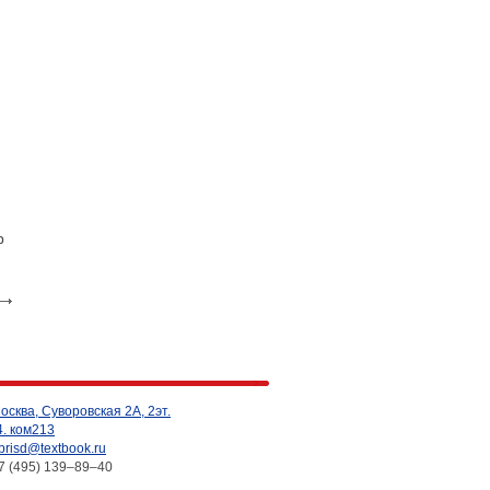
р
осква, Суворовская 2А, 2эт.
4. ком213
brisd@textbook.ru
7 (495) 139–89–40