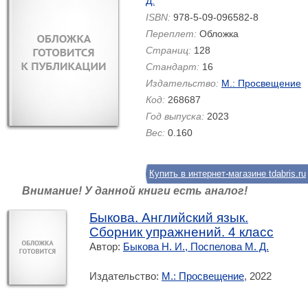
Д.
ISBN:
978-5-09-096582-8
Переплет:
Обложка
Страниц:
128
Стандарт:
16
Издательство:
М.: Просвещение
Код:
268687
Год выпуска:
2023
Вес:
0.160
Купить в интернет-магазине tdabris.ru
Внимание! У данной книги есть аналог!
Быкова. Английский язык.
Сборник упражнений. 4 класс
Автор:
Быкова Н. И., Поспелова М. Д.
Издательство:
М.: Просвещение
, 2022