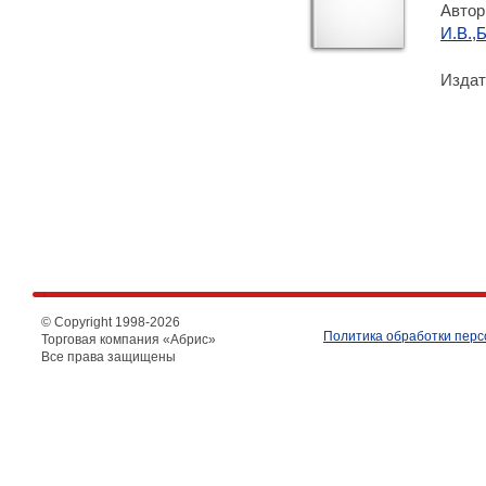
Автор
И.В.,
Издат
© Copyright 1998-
2026
Политика обработки пер
Торговая компания «Абрис»
Все права защищены