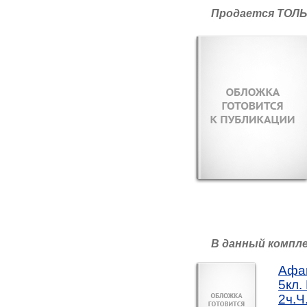
Продается ТОЛЬ
В данный компл
Афан
5кл.
2ч.Ч