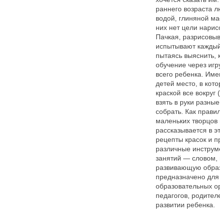
раннего возраста л
водой, глиняной ма
них нет цели нарис
Пачкая, разрисовыв
испытывают каждый 
пытаясь выяснить, 
обучение через игр
всего ребенка. Име
детей место, в кот
краской все вокруг 
взять в руки разные
собрать. Как прави
маленьких творцов
рассказывается в 
рецепты красок и п
различные инструме
занятий — словом, 
развивающую образ
предназначено для
образовательных о
педагогов, родителе
развитии ребенка.