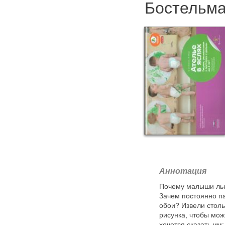
Бостельма
Аннотация
Почему малыши льют
Зачем постоянно п
обои? Извели столь
рисунка, чтобы мож
хочется сказать им: