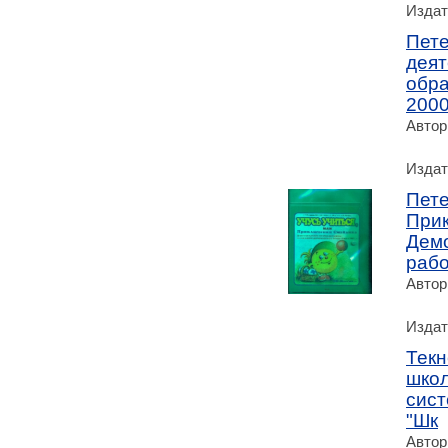
Издат
Пете
деят
обра
2000
Автор
Издат
Пете
Прик
Демо
рабо
Автор
Издат
Текн
школ
сист
"Шк
Автор