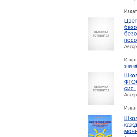
Издат
Цве
безо
безо
пос
Автор
Издат
знани
Школ
ФГОС
сис.
Автор
Издат
Школ
кажд
мони