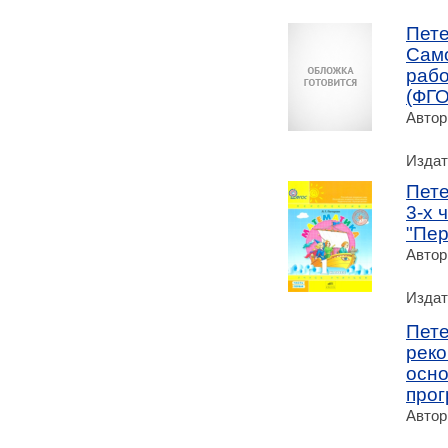
Пете
Само
рабо
(ФГО
Автор
Издат
Пете
3-х 
"Пер
Автор
Издат
Пете
рек
осн
прог
Автор